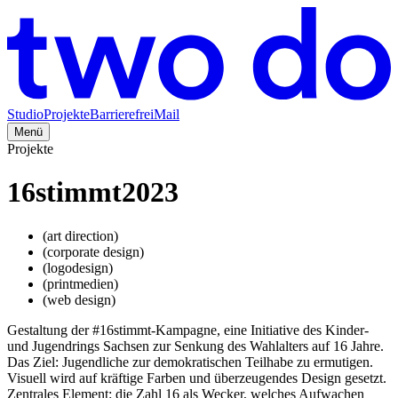
Studio
Projekte
Barrierefrei
Mail
Menü
Projekte
16stimmt
2023
(
art direction
)
(
corporate design
)
(
logodesign
)
(
printmedien
)
(
web design
)
Gestaltung der #16stimmt-Kampagne, eine Initiative des Kinder-
und Jugendrings Sachsen zur Senkung des Wahlalters auf 16 Jahre.
Das Ziel: Jugendliche zur demokratischen Teilhabe zu ermutigen.
Visuell wird auf kräftige Farben und überzeugendes Design gesetzt.
Zentrales Element: die Zahl 16 als Wecker, welches Aufwachen